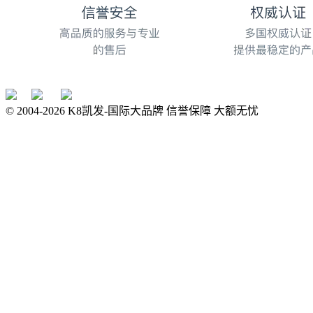
© 2004-
2026
K8凯发-国际大品牌 信誉保障 大额无忧