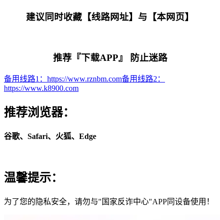
建议同时收藏【线路网址】与【本网页】
推荐『下载APP』 防止迷路
备用线路
1
：
https://www.rznbm.com
备用线路
2
：
https://www.k8900.com
推荐浏览器：
谷歌、Safari、火狐、Edge
温馨提示：
为了您的隐私安全，请勿与"国家反诈中心"APP同设备使用！