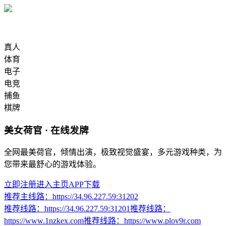
真人
体育
电子
电竞
捕鱼
棋牌
美女荷官 · 在线发牌
全网最美荷官，倾情出演，极致视觉盛宴，多元游戏种类，为
您带来最舒心的游戏体验。
立即注册
进入主页
APP下载
推荐主线路：
https://34.96.227.59:31202
推荐线路：
https://34.96.227.59:31201
推荐线路：
https://www.1nzkex.com
推荐线路：
https://www.plov9r.com