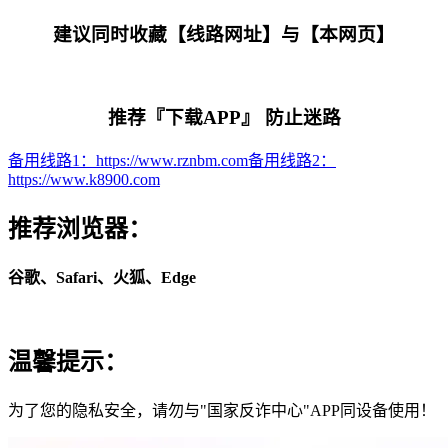
建议同时收藏【线路网址】与【本网页】
推荐『下载APP』 防止迷路
备用线路
1
：
https://www.rznbm.com
备用线路
2
：
https://www.k8900.com
推荐浏览器：
谷歌、Safari、火狐、Edge
温馨提示：
为了您的隐私安全，请勿与"国家反诈中心"APP同设备使用！