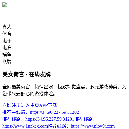
真人
体育
电子
电竞
捕鱼
棋牌
美女荷官 · 在线发牌
全网最美荷官，倾情出演，极致视觉盛宴，多元游戏种类，为
您带来最舒心的游戏体验。
立即注册
进入主页
APP下载
推荐主线路：
https://34.96.227.59:31202
推荐线路：
https://34.96.227.59:31201
推荐线路：
https://www.1nzkex.com
推荐线路：
https://www.plov9r.com