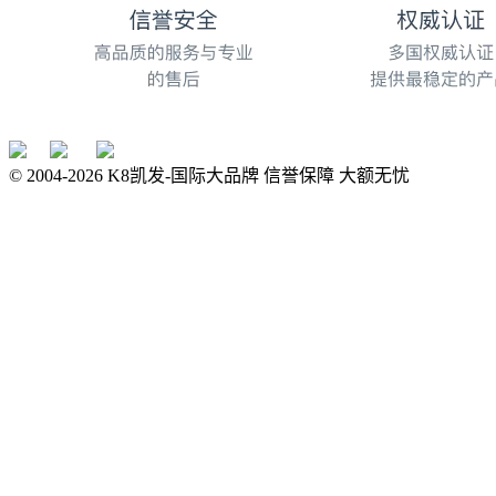
© 2004-
2026
K8凯发-国际大品牌 信誉保障 大额无忧