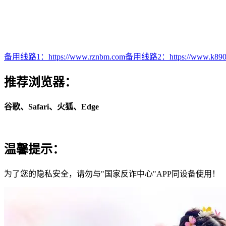
备用线路
1
：
https://www.rznbm.com
备用线路
2
：
https://www.k89
推荐浏览器：
谷歌、Safari、火狐、Edge
温馨提示：
为了您的隐私安全，请勿与"国家反诈中心"APP同设备使用！