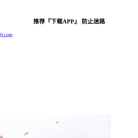
推荐『下载APP』 防止迷路
00.com