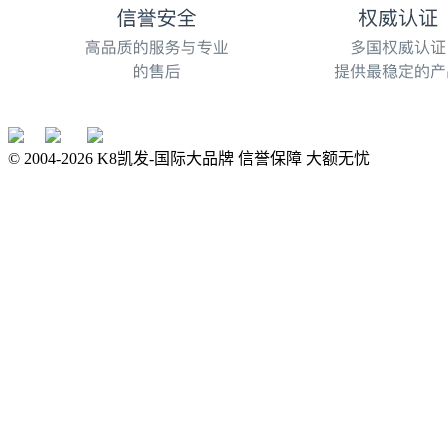
© 2004-
2026
K8凯发-国际大品牌 信誉保障 大额无忧