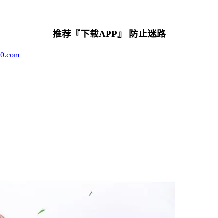
推荐『下载APP』 防止迷路
00.com