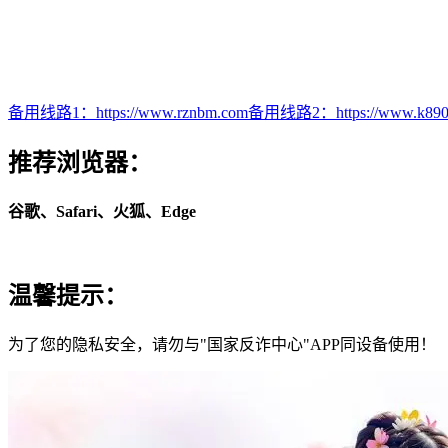
备用线路
1
：
https://www.rznbm.com
备用线路
2
：
https://www.k89
推荐浏览器：
谷歌、Safari、火狐、Edge
温馨提示：
为了您的隐私安全，请勿与"国家反诈中心"APP同设备使用！