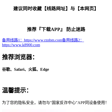
建议同时收藏【线路网址】与【本网页】
推荐『下载APP』 防止迷路
备用线路
1
：
https://www.rznbm.com
备用线路
2
：
https://www.k8900.com
推荐浏览器：
谷歌、Safari、火狐、Edge
温馨提示：
为了您的隐私安全，请勿与"国家反诈中心"APP同设备使用！