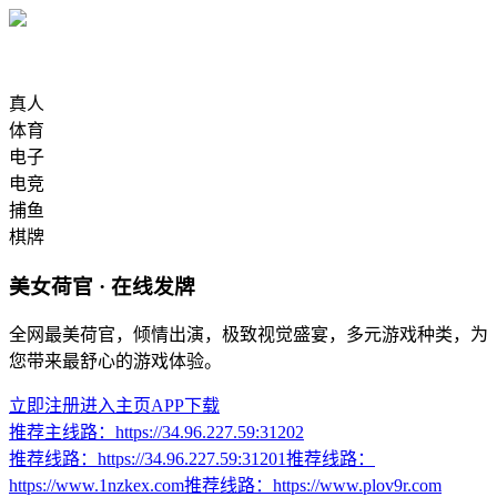
真人
体育
电子
电竞
捕鱼
棋牌
美女荷官 · 在线发牌
全网最美荷官，倾情出演，极致视觉盛宴，多元游戏种类，为
您带来最舒心的游戏体验。
立即注册
进入主页
APP下载
推荐主线路：
https://34.96.227.59:31202
推荐线路：
https://34.96.227.59:31201
推荐线路：
https://www.1nzkex.com
推荐线路：
https://www.plov9r.com